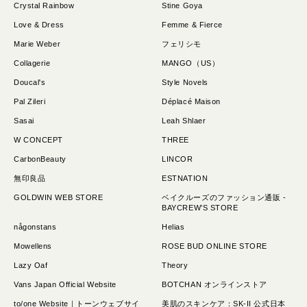
使いたい表現
Crystal Rainbow
Stine Goya
モバイルファースト
Love & Dress
Femme & Fierce
写真が動く
Marie Weber
フェリシモ
Collagerie
MANGO（US）
イラストが動く
Doucal's
Style Novels
背景が動く
Pal Zileri
Déplacé Maison
文字が動く
Sasai
Leah Shlaer
メインビジュアルが印象的
W CONCEPT
THREE
ユーザー参加型
CarbonBeauty
LINCOR
無印良品
ESTNATION
GOLDWIN WEB STORE
ベイクルーズのファッション通販 -
BAYCREW’S STORE
någonstans
Helias
Mowellens
ROSE BUD ONLINE STORE
Lazy Oaf
Theory
Vans Japan Official Website
BOTCHAN オンラインストア
to/one Website｜トーンウェブサイ
美肌のスキンケア：SK-II 公式日本