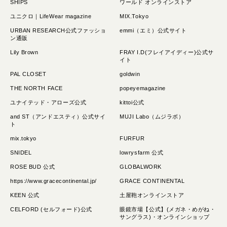
SHIPS
ワールド オンラインストア
さわやか
ユニクロ｜LifeWear magazine
MIX.Tokyo
カジュアル
URBAN RESEARCH公式ファッショ
emmi（エミ）公式サイト
ン通販
モード
Lily Brown
FRAY I.D(フレイアイディー)公式サ
キッチュ
イト
ハード
PAL CLOSET
goldwin
重厚
THE NORTH FACE
popeyemagazine
ほっこり
ユナイテッド・アローズ公式
kittoi公式
and ST（アンドエスティ）公式サイ
MUJI Labo（ムジラボ）
ト
表現技術
mix.tokyo
FURFUR
パララックス･スクロールエフェクト
SNIDEL
lowrysfarm 公式
3D･AR･VR･WebGL
ROSE BUD 公式
GLOBALWORK
GIF・アニメーション
https://www.gracecontinental.jp/
GRACE CONTINENTAL
ローディング
KEEN 公式
土屋鞄オンラインストア
動画･映像
CELFORD (セルフォード)公式
眼鏡市場【公式】(メガネ・めがね・
サングラス)・オンラインショップ