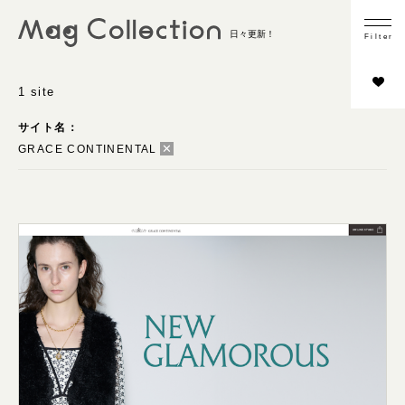
業種
日々更新！
F
i
l
t
e
r
ファッション
ウォッチ＆ジュエリー
1 site
ビューティー・コスメ
サイト名：
ライフスタイル
✕
GRACE CONTINENTAL
その他
コンテンツの内容
商品フォーカス
インタビュー／取材
スタイリング
シーン切り
HOWTO
LOOKBOOK／カタログ