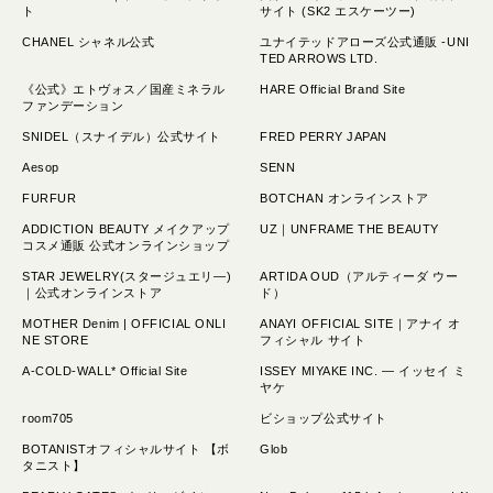
ト
サイト (SK2 エスケーツー)
CHANEL シャネル公式
ユナイテッドアローズ公式通販 -UNI
TED ARROWS LTD.
《公式》エトヴォス／国産ミネラル
HARE Official Brand Site
ファンデーション
SNIDEL（スナイデル）公式サイト
FRED PERRY JAPAN
Aesop
SENN
FURFUR
BOTCHAN オンラインストア
ADDICTION BEAUTY メイクアップ
UZ｜UNFRAME THE BEAUTY
コスメ通販 公式オンラインショップ
STAR JEWELRY(スタージュエリ―)
ARTIDA OUD（アルティーダ ウー
｜公式オンラインストア
ド）
MOTHER Denim | OFFICIAL ONLI
ANAYI OFFICIAL SITE｜アナイ オ
NE STORE
フィシャル サイト
A-COLD-WALL* Official Site
ISSEY MIYAKE INC. — イッセイ ミ
ヤケ
room705
ビショップ公式サイト
BOTANISTオフィシャルサイト 【ボ
Glob
タニスト】