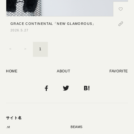
スナップ
ライン・ブランド紹介
人物
GRACE CONTINENTAL「NEW GLAMOROUS」
物
2026.5.27
占い・診断
<
>
1
雰囲気
シンプル
ゴージャス
HOME
ABOUT
FAVORITE
リッチ
上品
かわいい
ポップ
クール
サイト名
やさしい
.st
BEAMS
ナチュラル