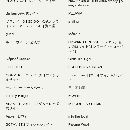
PEARLY GATES パーリーゲイツ
New Balance 115th Anniversary | Al
ways Popular
Burberry®公式サイト
PELAMP
ブランド「SHISEIDO」公式オンラ
styling
インストア | SHISEIDO | 資生堂
gucci
Mélanie F
ルイ・ヴィトン 公式サイト
ONWARD CROSSET | ファッショ
ン通販サイト[オンワード・クローゼ
ット]
Déplacé Maison
Onitsuka Tiger
CELFORD
FRED PERRY JAPAN
CONVERSE コンバースオフィシャ
Zara Home 日本 | オフィシャルサイ
ルサイト
ト
サントリー ホームページ
三井不動産
Tommy Hilfiger
EDWIN
ADAM ET ROPE' | アダムエロペ 公
MIRRORLIAR FILMS
式サイト
Apple（日本）
into the local
BOTANISTオフィシャルサイト
Paloma Wool