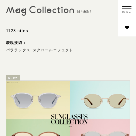
業種
日々更新！
F
i
l
t
e
r
ファッション
ウォッチ＆ジュエリー
1123 sites
ビューティー・コスメ
表現技術：
ライフスタイル
パララックス･スクロールエフェクト
その他
コンテンツの内容
NEW!
商品フォーカス
インタビュー／取材
スタイリング
シーン切り
HOWTO
LOOKBOOK／カタログ