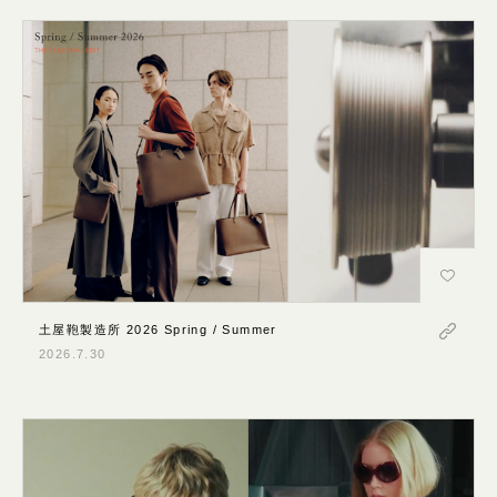
使いたい表現
モバイルファースト
写真が動く
イラストが動く
背景が動く
文字が動く
メインビジュアルが印象的
ユーザー参加型
すべての絞り込みをリセット
土屋鞄製造所 2026 Spring / Summer
2026.7.30