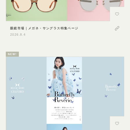
スナップ
ライン・ブランド紹介
人物
物
眼鏡市場｜メガネ・サングラス特集ページ
2026.8.4
占い・診断
雰囲気
NEW!
シンプル
ゴージャス
リッチ
上品
かわいい
ポップ
クール
やさしい
ナチュラル