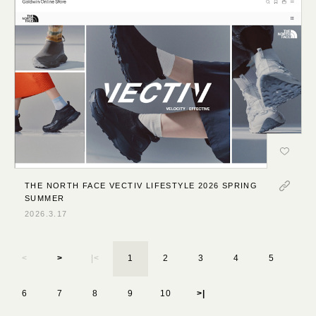
THE NORTH FACE VECTIV LIFESTYLE 2026 SPRING
SUMMER
2026.3.17
<
>
|<
1
2
3
4
5
6
7
8
9
10
>|