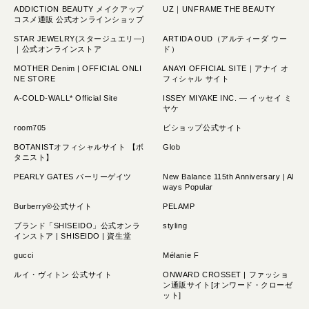
ADDICTION BEAUTY メイクアップ
UZ｜UNFRAME THE BEAUTY
コスメ通販 公式オンラインショップ
STAR JEWELRY(スタージュエリ―)
ARTIDA OUD（アルティーダ ウー
｜公式オンラインストア
ド）
MOTHER Denim | OFFICIAL ONLI
ANAYI OFFICIAL SITE｜アナイ オ
NE STORE
フィシャル サイト
A-COLD-WALL* Official Site
ISSEY MIYAKE INC. — イッセイ ミ
ヤケ
room705
ビショップ公式サイト
BOTANISTオフィシャルサイト 【ボ
Glob
タニスト】
PEARLY GATES パーリーゲイツ
New Balance 115th Anniversary | Al
ways Popular
Burberry®公式サイト
PELAMP
ブランド「SHISEIDO」公式オンラ
styling
インストア | SHISEIDO | 資生堂
gucci
Mélanie F
ルイ・ヴィトン 公式サイト
ONWARD CROSSET | ファッショ
ン通販サイト[オンワード・クローゼ
ット]