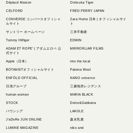
Déplacé Maison
Onitsuka Tiger
CELFORD
FRED PERRY JAPAN
CONVERSE コンバースオフィシャ
Zara Home 日本 | オフィシャルサイ
ルサイト
ト
サントリー ホームページ
三井不動産
Tommy Hilfiger
EDWIN
ADAM ET ROPE' | アダムエロペ 公
MIRRORLIAR FILMS
式サイト
Apple（日本）
into the local
BOTANISTオフィシャルサイト
Paloma Wool
ENFÖLD OFFICIAL
NANO universe
日清グループ
三菱地所レジデンス
human woman
MARIA BLACK
STOCK
Dolce&Gabbana
バウンシア
LAKOLE
J'aDoRe JUN ONLINE
森永乳業
LUMINE MAGAZINE
niko and