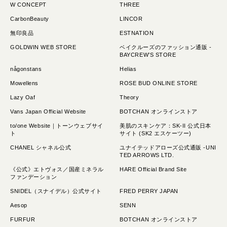
W CONCEPT
THREE
CarbonBeauty
LINCOR
無印良品
ESTNATION
GOLDWIN WEB STORE
ベイクルーズのファッション通販 -
BAYCREW’S STORE
någonstans
Helias
Mowellens
ROSE BUD ONLINE STORE
Lazy Oaf
Theory
Vans Japan Official Website
BOTCHAN オンラインストア
to/one Website｜トーンウェブサイ
美肌のスキンケア：SK-II 公式日本
ト
サイト (SK2 エスケーツー)
CHANEL シャネル公式
ユナイテッドアローズ公式通販 -UNI
TED ARROWS LTD.
《公式》エトヴォス／国産ミネラル
HARE Official Brand Site
ファンデーション
SNIDEL（スナイデル）公式サイト
FRED PERRY JAPAN
Aesop
SENN
FURFUR
BOTCHAN オンラインストア