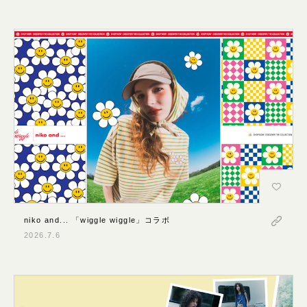
niko and... 「wiggle wiggle」コラボ
2026.7.6