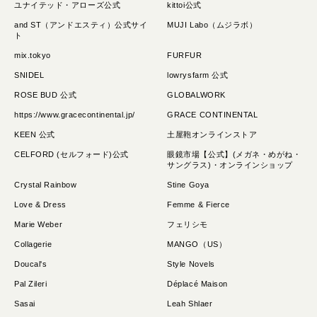
ユナイテッド・アローズ公式
kittoi公式
and ST（アンドエスティ）公式サイ
MUJI Labo（ムジラボ）
ト
mix.tokyo
FURFUR
SNIDEL
lowrysfarm 公式
ROSE BUD 公式
GLOBALWORK
https://www.gracecontinental.jp/
GRACE CONTINENTAL
KEEN 公式
土屋鞄オンラインストア
CELFORD (セルフォード)公式
眼鏡市場【公式】(メガネ・めがね・
サングラス)・オンラインショップ
Crystal Rainbow
Stine Goya
Love & Dress
Femme & Fierce
Marie Weber
フェリシモ
Collagerie
MANGO（US）
Doucal's
Style Novels
Pal Zileri
Déplacé Maison
Sasai
Leah Shlaer