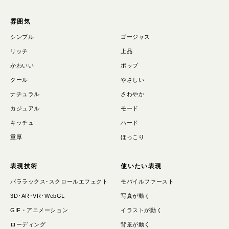
雰囲気
シンプル
ゴージャス
リッチ
上品
かわいい
ポップ
クール
やさしい
ナチュラル
さわやか
カジュアル
モード
キッチュ
ハード
重厚
ほっこり
表現技術
使いたい表現
パララックス･スクロールエフェクト
モバイルファースト
3D･AR･VR･WebGL
写真が動く
GIF・アニメーション
イラストが動く
ローディング
背景が動く