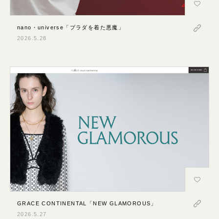
nano・universe「プラダを着た悪魔」
2026.5.28
GRACE CONTINENTAL「NEW GLAMOROUS」
2026.5.27