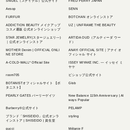
SNIDEL（スナイデル）公式サイト
FRED PERRY JAPAN
Aesop
SENN
FURFUR
BOTCHAN オンラインストア
ADDICTION BEAUTY メイクアップ
UZ｜UNFRAME THE BEAUTY
コスメ通販 公式オンラインショップ
STAR JEWELRY(スタージュエリ―)
ARTIDA OUD（アルティーダ ウー
｜公式オンラインストア
ド）
MOTHER Denim | OFFICIAL ONLI
ANAYI OFFICIAL SITE｜アナイ オ
NE STORE
フィシャル サイト
A-COLD-WALL* Official Site
ISSEY MIYAKE INC. — イッセイ ミ
ヤケ
room705
ビショップ公式サイト
BOTANISTオフィシャルサイト 【ボ
Glob
タニスト】
PEARLY GATES パーリーゲイツ
New Balance 115th Anniversary | Al
ways Popular
Burberry®公式サイト
PELAMP
ブランド「SHISEIDO」公式オンラ
styling
インストア | SHISEIDO | 資生堂
gucci
Mélanie F