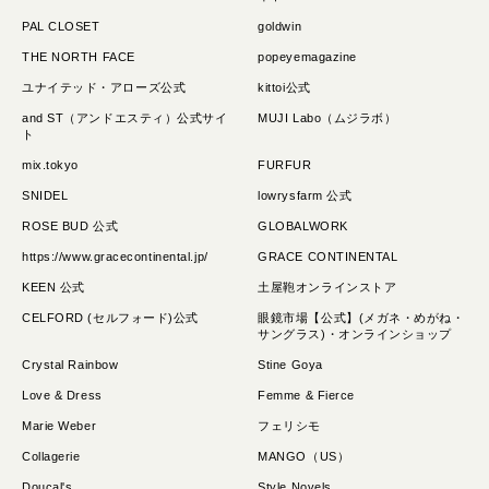
PAL CLOSET
goldwin
THE NORTH FACE
popeyemagazine
ユナイテッド・アローズ公式
kittoi公式
and ST（アンドエスティ）公式サイ
MUJI Labo（ムジラボ）
ト
mix.tokyo
FURFUR
SNIDEL
lowrysfarm 公式
ROSE BUD 公式
GLOBALWORK
https://www.gracecontinental.jp/
GRACE CONTINENTAL
KEEN 公式
土屋鞄オンラインストア
CELFORD (セルフォード)公式
眼鏡市場【公式】(メガネ・めがね・
サングラス)・オンラインショップ
Crystal Rainbow
Stine Goya
Love & Dress
Femme & Fierce
Marie Weber
フェリシモ
Collagerie
MANGO（US）
Doucal's
Style Novels