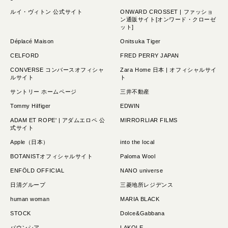
ルイ・ヴィトン 公式サイト
ONWARD CROSSET | ファッショ
ン通販サイト[オンワード・クローゼ
ット]
Déplacé Maison
Onitsuka Tiger
CELFORD
FRED PERRY JAPAN
CONVERSE コンバースオフィシャ
Zara Home 日本 | オフィシャルサイ
ルサイト
ト
サントリー ホームページ
三井不動産
Tommy Hilfiger
EDWIN
ADAM ET ROPE' | アダムエロペ 公
MIRRORLIAR FILMS
式サイト
Apple（日本）
into the local
BOTANISTオフィシャルサイト
Paloma Wool
ENFÖLD OFFICIAL
NANO universe
日清グループ
三菱地所レジデンス
human woman
MARIA BLACK
STOCK
Dolce&Gabbana
バウンシア
LAKOLE