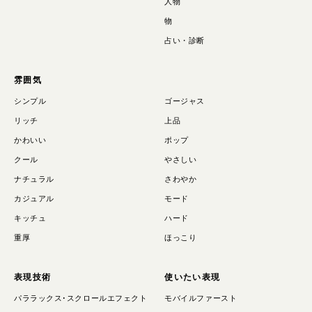
人物
物
占い・診断
雰囲気
シンプル
ゴージャス
リッチ
上品
かわいい
ポップ
クール
やさしい
ナチュラル
さわやか
カジュアル
モード
キッチュ
ハード
重厚
ほっこり
表現技術
使いたい表現
パララックス･スクロールエフェクト
モバイルファースト