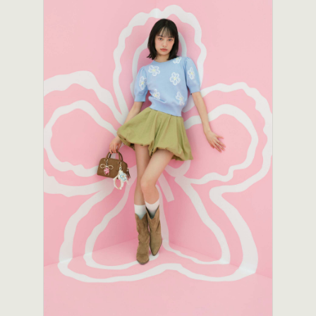
スナップ
ライン・ブランド紹介
人物
物
占い・診断
雰囲気
シンプル
ゴージャス
リッチ
上品
かわいい
ポップ
クール
やさしい
ナチュラル