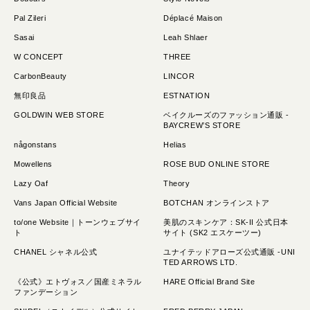
Pal Zileri
Déplacé Maison
Sasai
Leah Shlaer
W CONCEPT
THREE
CarbonBeauty
LINCOR
無印良品
ESTNATION
GOLDWIN WEB STORE
ベイクルーズのファッション通販 -
BAYCREW’S STORE
någonstans
Helias
Mowellens
ROSE BUD ONLINE STORE
Lazy Oaf
Theory
Vans Japan Official Website
BOTCHAN オンラインストア
to/one Website｜トーンウェブサイ
美肌のスキンケア：SK-II 公式日本
ト
サイト (SK2 エスケーツー)
CHANEL シャネル公式
ユナイテッドアローズ公式通販 -UNI
TED ARROWS LTD.
《公式》エトヴォス／国産ミネラル
HARE Official Brand Site
ファンデーション