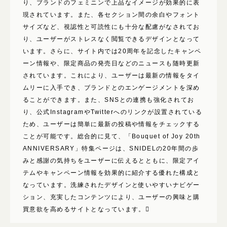
り、ブランドのフェミニンで上品なイメージが効果的に表
現されています。また、各セクション間の余白やフォント
サイズなど、視認性と可読性にも十分な配慮がなされてお
り、ユーザーがストレスなく閲覧できるデザインとなって
います。さらに、サイト内では20周年を記念したキャンペ
ーン情報や、限定商品の発売日などのニュースも随時更新
されています。これにより、ユーザーは最新の情報をタイ
ムリーに入手でき、ブランドとのエンゲージメントを深め
ることができます。また、SNSとの連携も強化されてお
り、公式InstagramやTwitterへのリンクが設置されている
ため、ユーザーは簡単に最新の投稿や情報をチェックする
ことが可能です。総合的に見て、「Bouquet of Joy 20th
ANNIVERSARY」特集ページは、SNIDELの20年間の歩
みと感謝の気持ちをユーザーに伝えるとともに、限定アイ
テムやキャンペーン情報を効果的に紹介する優れた構成と
なっています。洗練されたデザインと使いやすいナビゲー
ション、充実したコンテンツにより、ユーザーの興味と購
買意欲を高めるサイトとなっています。