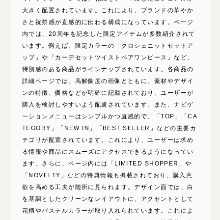
使いたい表現
大きく配置されています。これにより、ブランドの華やか
モバイルファースト
さと祝祭感が直感的に伝わる構成になっています。ページ
写真が動く
内では、20周年を記念した限定アイテムが多数紹介されて
います。例えば、限定カラーの「クロシェニットセットア
イラストが動く
ップ」や「カーデセットツイストベアワンピース」など、
背景が動く
特別感のある商品がラインナップされています。各商品の
文字が動く
詳細ページでは、高解像度の画像とともに、素材やデザイ
メインビジュアルが印象的
ンの特徴、価格などが明確に記載されており、ユーザーが
購入を検討しやすいよう配慮されています。また、ナビゲ
ユーザー参加型
ーションメニューはシンプルかつ直感的で、「TOP」「CA
TEGORY」「NEW IN」「BEST SELLER」などの主要カ
テゴリが配置されています。これにより、ユーザーは求め
る情報や商品にスムーズにアクセスできるようになってい
ます。さらに、ページ内には「LIMITED SHOPPER」や
「NOVELTY」などの特典情報も掲載されており、購入意
欲を高める工夫が随所に見られます。デザイン面では、白
を基調としたクリーンなレイアウトに、アクセントとして
花柄やパステルカラーが取り入れられています。これによ