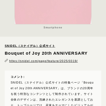
さわやか
カジュアル
モード
キッチュ
Smartphone
ハード
重厚
SNIDEL（スナイデル）公式サイト
ほっこり
Bouquet of Joy 20th ANNIVERSARY
表現技術
https://snidel.com/page/feature/2025/0319/
パララックス･スクロールエフェクト
3D･AR･VR･WebGL
コメント:
GIF・アニメーション
SNIDEL（スナイデル）公式サイトの特集ページ「Bouqu
et of Joy 20th ANNIVERSARY」は、ブランドの20周年
ローディング
を祝う特別なコンテンツとして制作されています。サイト
動画･映像
全体のデザインは、洗練されたエレガンスを基調としてお
り、トップページでは、花束をテーマにしたビジュアルが