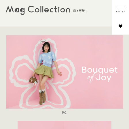
業種
日々更新！
F
i
l
t
e
r
ファッション
ウォッチ＆ジュエリー
ビューティー・コスメ
ライフスタイル
その他
コンテンツの内容
商品フォーカス
インタビュー／取材
スタイリング
シーン切り
HOWTO
PC
LOOKBOOK／カタログ