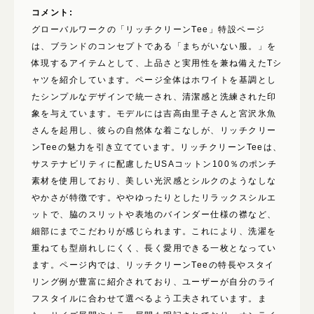
使いたい表現
コメント:
モバイルファースト
グローバルワークの「リッチクリーンTee」特設ページ
写真が動く
は、ブランドのコンセプトである「まちがいない服。」を
体現するアイテムとして、上品さと実用性を兼ね備えたTシ
イラストが動く
ャツを紹介しています。ページ全体はホワイトを基調とし
背景が動く
たシンプルなデザインで統一され、清潔感と洗練された印
文字が動く
象を与えています。モデルには吉高由里子さんと宮沢氷魚
メインビジュアルが印象的
さんを起用し、彼らの自然体な着こなしが、リッチクリー
ンTeeの魅力を引き立てています。リッチクリーンTeeは、
ユーザー参加型
サステナビリティに配慮したUSAコットン100％のポンチ
素材を使用しており、美しい光沢感とシルクのようなしな
やかさが特徴です。ややゆったりとしたリラックスシルエ
ットで、脇のスリットや表地のバインダー仕様の襟など、
細部にまでこだわりが感じられます。これにより、洗濯を
重ねても型崩れしにくく、長く愛用できる一枚となってい
ます。ページ内では、リッチクリーンTeeの特長やスタイ
リング例が豊富に紹介されており、ユーザーが自分のライ
フスタイルに合わせて選べるよう工夫されています。ま