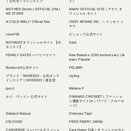
｜公式オンラインストア
ド）
MOTHER Denim | OFFICIAL ONLI
ANAYI OFFICIAL SITE｜アナイ オ
NE STORE
フィシャル サイト
A-COLD-WALL* Official Site
ISSEY MIYAKE INC. — イッセイ ミ
ヤケ
room705
ビショップ公式サイト
BOTANISTオフィシャルサイト 【ボ
Glob
タニスト】
PEARLY GATES パーリーゲイツ
New Balance 115th Anniversary | Al
ways Popular
Burberry®公式サイト
PELAMP
ブランド「SHISEIDO」公式オンラ
styling
インストア | SHISEIDO | 資生堂
gucci
Mélanie F
ルイ・ヴィトン 公式サイト
ONWARD CROSSET | ファッショ
ン通販サイト[オンワード・クローゼ
ット]
Déplacé Maison
Onitsuka Tiger
CELFORD
FRED PERRY JAPAN
CONVERSE コンバースオフィシャ
Zara Home 日本 | オフィシャルサイ