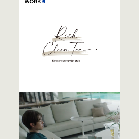
スナップ
ライン・ブランド紹介
人物
物
占い・診断
雰囲気
シンプル
ゴージャス
リッチ
上品
かわいい
ポップ
クール
やさしい
ナチュラル