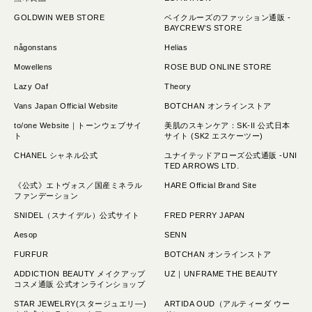
GOLDWIN WEB STORE
ベイクルーズのファッション通販 -
BAYCREW’S STORE
någonstans
Helias
Mowellens
ROSE BUD ONLINE STORE
Lazy Oaf
Theory
Vans Japan Official Website
BOTCHAN オンラインストア
to/one Website｜トーンウェブサイ
美肌のスキンケア：SK-II 公式日本
ト
サイト (SK2 エスケーツー)
CHANEL シャネル公式
ユナイテッドアローズ公式通販 -UNI
TED ARROWS LTD.
《公式》エトヴォス／国産ミネラル
HARE Official Brand Site
ファンデーション
SNIDEL（スナイデル）公式サイト
FRED PERRY JAPAN
Aesop
SENN
FURFUR
BOTCHAN オンラインストア
ADDICTION BEAUTY メイクアップ
UZ｜UNFRAME THE BEAUTY
コスメ通販 公式オンラインショップ
STAR JEWELRY(スタージュエリ―)
ARTIDA OUD（アルティーダ ウー