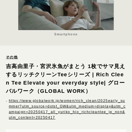
さわやか
カジュアル
モード
キッチュ
Smartphone
ハード
重厚
その他
ほっこり
吉高由里子・宮沢氷魚がまとう 1枚でサマ見え
するリッチクリーンTeeシリーズ | Rich Clee
表現技術
n Tee Elevate your everyday style| グロー
パララックス･スクロールエフェクト
バルワーク（GLOBAL WORK）
3D･AR･VR･WebGL
https://www.globalwork.jp/women/rich_clean/2025early_su
GIF・アニメーション
mmer?utm_source=dotst_GW&utm_medium=display&utm_c
ローディング
ampaign=20250417_all_yuriko_hio_richcleantee_jp_non&
utm_content=20250417
動画･映像