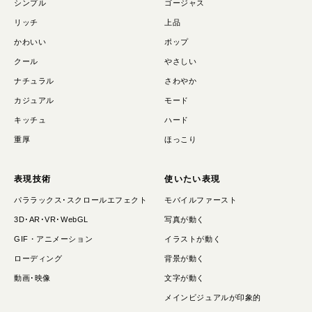
シンプル
ゴージャス
リッチ
上品
かわいい
ポップ
クール
やさしい
ナチュラル
さわやか
カジュアル
モード
キッチュ
ハード
重厚
ほっこり
表現技術
使いたい表現
パララックス･スクロールエフェクト
モバイルファースト
3D･AR･VR･WebGL
写真が動く
GIF・アニメーション
イラストが動く
ローディング
背景が動く
動画･映像
文字が動く
メインビジュアルが印象的