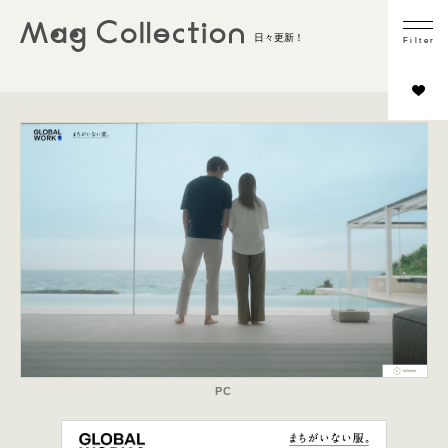
業種
日々更新！
F
i
l
t
e
r
ファッション
ウォッチ＆ジュエリー
ビューティー・コスメ
ライフスタイル
その他
コンテンツの内容
商品フォーカス
インタビュー／取材
スタイリング
シーン切り
HOWTO
PC
LOOKBOOK／カタログ