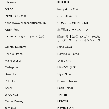
mix.tokyo
FURFUR
SNIDEL
lowrysfarm 公式
ROSE BUD 公式
GLOBALWORK
https://www.gracecontinental.jp/
GRACE CONTINENTAL
KEEN 公式
土屋鞄オンラインストア
CELFORD (セルフォード)公式
眼鏡市場【公式】(メガネ・めがね・
サングラス)・オンラインショップ
Crystal Rainbow
Stine Goya
Love & Dress
Femme & Fierce
Marie Weber
フェリシモ
Collagerie
MANGO（US）
Doucal's
Style Novels
Pal Zileri
Déplacé Maison
Sasai
Leah Shlaer
W CONCEPT
THREE
CarbonBeauty
LINCOR
無印良品
ESTNATION