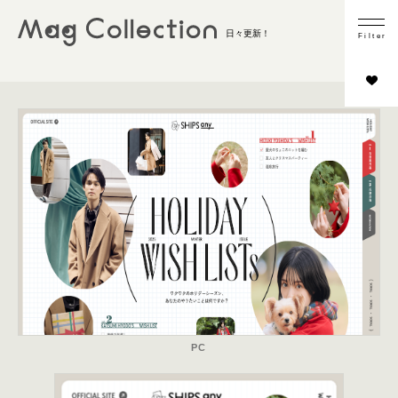
業種
日々更新！
F
i
l
t
e
r
ファッション
ウォッチ＆ジュエリー
ビューティー・コスメ
ライフスタイル
その他
コンテンツの内容
商品フォーカス
インタビュー／取材
スタイリング
シーン切り
HOWTO
PC
LOOKBOOK／カタログ