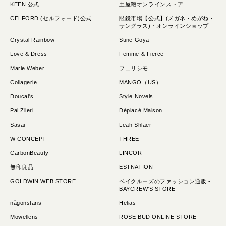
KEEN 公式
土屋鞄オンラインストア
CELFORD (セルフォード)公式
眼鏡市場【公式】(メガネ・めがね・
サングラス)・オンラインショップ
Crystal Rainbow
Stine Goya
Love & Dress
Femme & Fierce
Marie Weber
フェリシモ
Collagerie
MANGO（US）
Doucal's
Style Novels
Pal Zileri
Déplacé Maison
Sasai
Leah Shlaer
W CONCEPT
THREE
CarbonBeauty
LINCOR
無印良品
ESTNATION
GOLDWIN WEB STORE
ベイクルーズのファッション通販 -
BAYCREW’S STORE
någonstans
Helias
Mowellens
ROSE BUD ONLINE STORE