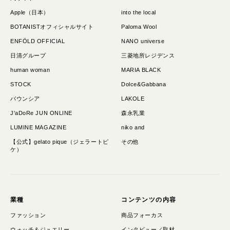
Apple（日本）
into the local
BOTANISTオフィシャルサイト
Paloma Wool
ENFÖLD OFFICIAL
NANO universe
日清グループ
三菱地所レジデンス
human woman
MARIA BLACK
STOCK
Dolce&Gabbana
バウンシア
LAKOLE
J'aDoRe JUN ONLINE
森永乳業
LUMINE MAGAZINE
niko and
【公式】gelato pique（ジェラートピ
その他
ケ）
業種
コンテンツの内容
ファッション
商品フォーカス
ウォッチ＆ジュエリー
インタビュー／取材