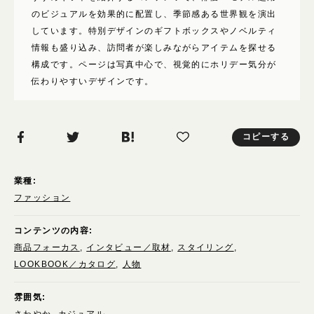
使いたい表現
のビジュアルを効果的に配置し、季節感ある世界観を演出
モバイルファースト
しています。特別デザインのギフトボックスやノベルティ
写真が動く
情報も盛り込み、訪問者が楽しみながらアイテムを探せる
構成です。ページは写真中心で、視覚的にホリデー気分が
イラストが動く
伝わりやすいデザインです。
背景が動く
文字が動く
メインビジュアルが印象的
コピーする
ユーザー参加型
業種:
ファッション
コンテンツの内容:
商品フォーカス
インタビュー／取材
スタイリング
LOOKBOOK／カタログ
人物
雰囲気:
さわやか
カジュアル