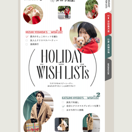
スナップ
ライン・ブランド紹介
人物
物
占い・診断
雰囲気
シンプル
ゴージャス
リッチ
上品
かわいい
ポップ
クール
やさしい
ナチュラル