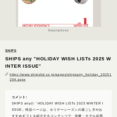
さわやか
カジュアル
モード
キッチュ
Smartphone
ハード
重厚
SHIPS
ほっこり
SHIPS any "HOLIDAY WISH LISTs 2025 W
INTER ISSUE"
表現技術
パララックス･スクロールエフェクト
https://www.shipsltd.co.jp/pages/shipsany_holiday_20251
204.aspx
3D･AR･VR･WebGL
GIF・アニメーション
コメント:
ローディング
SHIPS anyの「HOLIDAY WISH LISTs 2025 WINTER I
動画･映像
SSUE」特設ページは、ホリデーシーズンの過ごし方やお
すすめギフトを紹介するコンテンツで、俳優・モデル起用