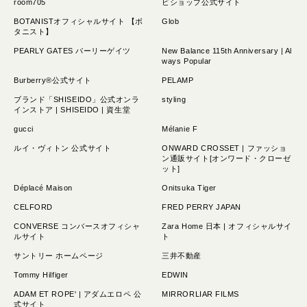
room705
ビショップ公式サイト
BOTANISTオフィシャルサイト 【ボ
Glob
タニスト】
PEARLY GATES パーリーゲイツ
New Balance 115th Anniversary | Al
ways Popular
Burberry®公式サイト
PELAMP
ブランド「SHISEIDO」公式オンラ
styling
インストア | SHISEIDO | 資生堂
gucci
Mélanie F
ルイ・ヴィトン 公式サイト
ONWARD CROSSET | ファッショ
ン通販サイト[オンワード・クローゼ
ット]
Déplacé Maison
Onitsuka Tiger
CELFORD
FRED PERRY JAPAN
CONVERSE コンバースオフィシャ
Zara Home 日本 | オフィシャルサイ
ルサイト
ト
サントリー ホームページ
三井不動産
Tommy Hilfiger
EDWIN
ADAM ET ROPE' | アダムエロペ 公
MIRRORLIAR FILMS
式サイト