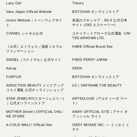
Lazy Oaf
Theory
Vans Japan Official Website
BOTCHAN オンラインストア
to/one Website｜トーンウェブサイ
美肌のスキンケア：SK-II 公式日本
ト
サイト (SK2 エスケーツー)
CHANEL シャネル公式
ユナイテッドアローズ公式通販 -UNI
TED ARROWS LTD.
《公式》エトヴォス／国産ミネラル
HARE Official Brand Site
ファンデーション
SNIDEL（スナイデル）公式サイト
FRED PERRY JAPAN
Aesop
SENN
FURFUR
BOTCHAN オンラインストア
ADDICTION BEAUTY メイクアップ
UZ｜UNFRAME THE BEAUTY
コスメ通販 公式オンラインショップ
STAR JEWELRY(スタージュエリ―)
ARTIDA OUD（アルティーダ ウー
｜公式オンラインストア
ド）
MOTHER Denim | OFFICIAL ONLI
ANAYI OFFICIAL SITE｜アナイ オ
NE STORE
フィシャル サイト
A-COLD-WALL* Official Site
ISSEY MIYAKE INC. — イッセイ ミ
ヤケ