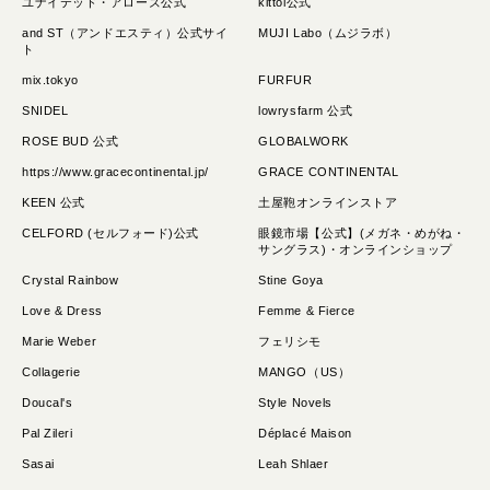
ユナイテッド・アローズ公式
kittoi公式
and ST（アンドエスティ）公式サイ
MUJI Labo（ムジラボ）
ト
mix.tokyo
FURFUR
SNIDEL
lowrysfarm 公式
ROSE BUD 公式
GLOBALWORK
https://www.gracecontinental.jp/
GRACE CONTINENTAL
KEEN 公式
土屋鞄オンラインストア
CELFORD (セルフォード)公式
眼鏡市場【公式】(メガネ・めがね・
サングラス)・オンラインショップ
Crystal Rainbow
Stine Goya
Love & Dress
Femme & Fierce
Marie Weber
フェリシモ
Collagerie
MANGO（US）
Doucal's
Style Novels
Pal Zileri
Déplacé Maison
Sasai
Leah Shlaer