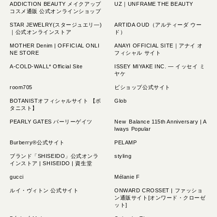
ADDICTION BEAUTY メイクアップ
UZ｜UNFRAME THE BEAUTY
コスメ通販 公式オンラインショップ
STAR JEWELRY(スタージュエリ―)
ARTIDA OUD（アルティーダ ウー
｜公式オンラインストア
ド）
MOTHER Denim | OFFICIAL ONLI
ANAYI OFFICIAL SITE｜アナイ オ
NE STORE
フィシャル サイト
A-COLD-WALL* Official Site
ISSEY MIYAKE INC. — イッセイ ミ
ヤケ
room705
ビショップ公式サイト
BOTANISTオフィシャルサイト 【ボ
Glob
タニスト】
PEARLY GATES パーリーゲイツ
New Balance 115th Anniversary | A
lways Popular
Burberry®公式サイト
PELAMP
ブランド「SHISEIDO」公式オンラ
styling
インストア | SHISEIDO | 資生堂
gucci
Mélanie F
ルイ・ヴィトン 公式サイト
ONWARD CROSSET | ファッショ
ン通販サイト[オンワード・クローゼ
ット]