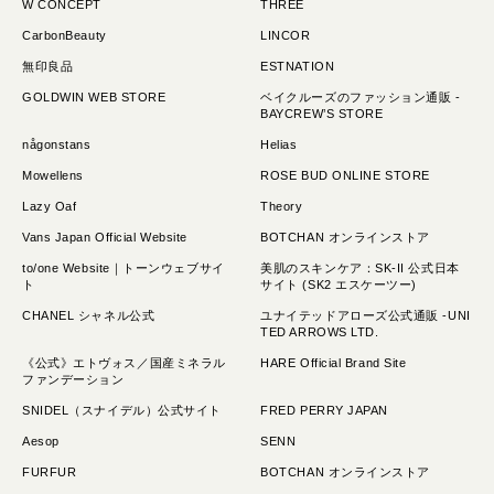
W CONCEPT
THREE
CarbonBeauty
LINCOR
無印良品
ESTNATION
GOLDWIN WEB STORE
ベイクルーズのファッション通販 -
BAYCREW’S STORE
någonstans
Helias
Mowellens
ROSE BUD ONLINE STORE
Lazy Oaf
Theory
Vans Japan Official Website
BOTCHAN オンラインストア
to/one Website｜トーンウェブサイ
美肌のスキンケア：SK-II 公式日本
ト
サイト (SK2 エスケーツー)
CHANEL シャネル公式
ユナイテッドアローズ公式通販 -UNI
TED ARROWS LTD.
《公式》エトヴォス／国産ミネラル
HARE Official Brand Site
ファンデーション
SNIDEL（スナイデル）公式サイト
FRED PERRY JAPAN
Aesop
SENN
FURFUR
BOTCHAN オンラインストア