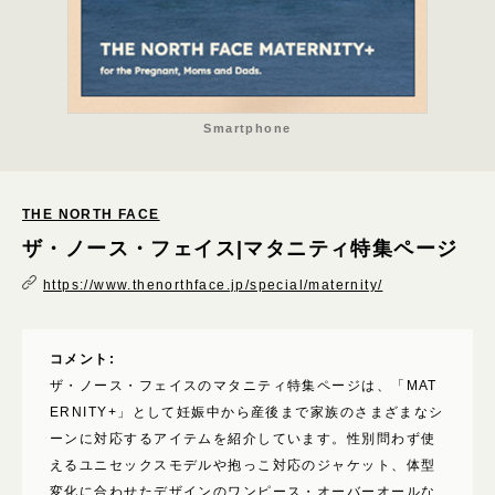
さわやか
カジュアル
モード
キッチュ
Smartphone
ハード
重厚
THE NORTH FACE
ほっこり
ザ・ノース・フェイス|マタニティ特集ページ
表現技術
https://www.thenorthface.jp/special/maternity/
パララックス･スクロールエフェクト
3D･AR･VR･WebGL
コメント:
GIF・アニメーション
ザ・ノース・フェイスのマタニティ特集ページは、「MAT
ERNITY+」として妊娠中から産後まで家族のさまざまなシ
ローディング
ーンに対応するアイテムを紹介しています。性別問わず使
動画･映像
えるユニセックスモデルや抱っこ対応のジャケット、体型
変化に合わせたデザインのワンピース・オーバーオールな