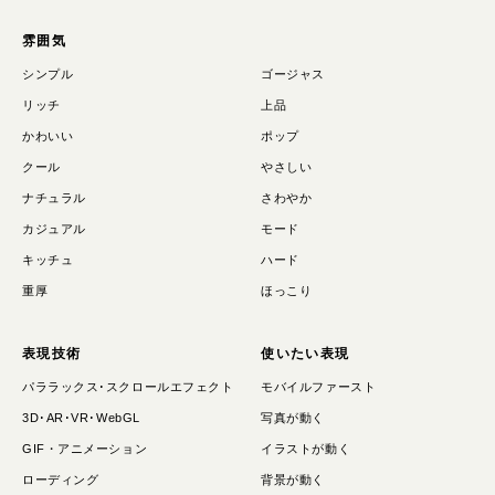
雰囲気
シンプル
ゴージャス
リッチ
上品
かわいい
ポップ
クール
やさしい
ナチュラル
さわやか
カジュアル
モード
キッチュ
ハード
重厚
ほっこり
表現技術
使いたい表現
パララックス･スクロールエフェクト
モバイルファースト
3D･AR･VR･WebGL
写真が動く
GIF・アニメーション
イラストが動く
ローディング
背景が動く