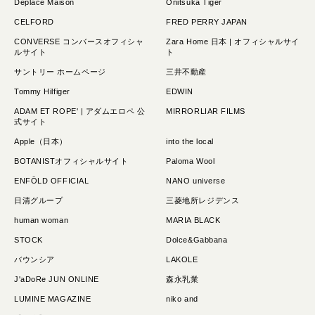
Déplacé Maison
Onitsuka Tiger
CELFORD
FRED PERRY JAPAN
CONVERSE コンバースオフィシャ
Zara Home 日本 | オフィシャルサイ
ルサイト
ト
サントリー ホームページ
三井不動産
Tommy Hilfiger
EDWIN
ADAM ET ROPE' | アダムエロペ 公
MIRRORLIAR FILMS
式サイト
Apple（日本）
into the local
BOTANISTオフィシャルサイト
Paloma Wool
ENFÖLD OFFICIAL
NANO universe
日清グループ
三菱地所レジデンス
human woman
MARIA BLACK
STOCK
Dolce&Gabbana
バウンシア
LAKOLE
J'aDoRe JUN ONLINE
森永乳業
LUMINE MAGAZINE
niko and