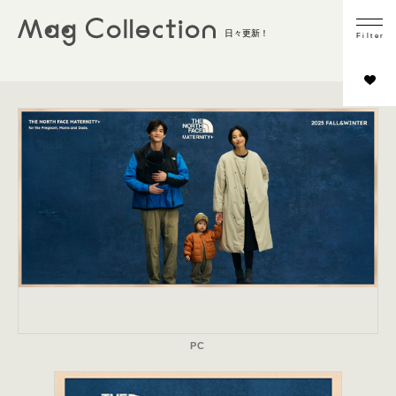
業種
日々更新！
F
i
l
t
e
r
ファッション
ウォッチ＆ジュエリー
ビューティー・コスメ
ライフスタイル
その他
コンテンツの内容
商品フォーカス
インタビュー／取材
スタイリング
シーン切り
HOWTO
PC
LOOKBOOK／カタログ