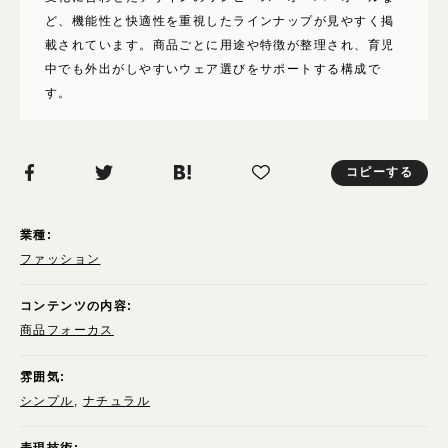
使いたい表現
ど、機能性と快適性を重視したラインナップが見やすく掲
モバイルファースト
載されています。商品ごとに用途や特徴が整理され、育児
写真が動く
中でも外出がしやすいウェア選びをサポートする構成で
す。
イラストが動く
背景が動く
文字が動く
コピーする
メインビジュアルが印象的
ユーザー参加型
業種:
ファッション
コンテンツの内容:
商品フォーカス
雰囲気:
シンプル
ナチュラル
表現技術: