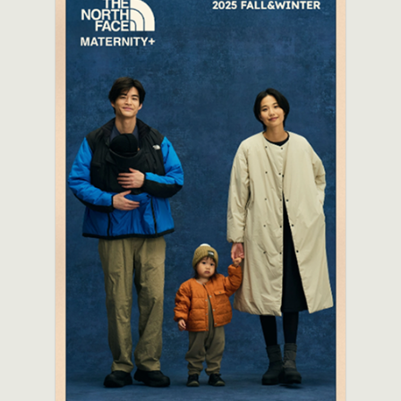
スナップ
ライン・ブランド紹介
人物
物
占い・診断
雰囲気
シンプル
ゴージャス
リッチ
上品
かわいい
ポップ
クール
やさしい
ナチュラル