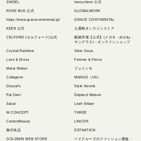
SNIDEL
lowrysfarm 公式
ROSE BUD 公式
GLOBALWORK
https://www.gracecontinental.jp/
GRACE CONTINENTAL
KEEN 公式
土屋鞄オンラインストア
CELFORD (セルフォード)公式
眼鏡市場【公式】(メガネ・めがね・
サングラス)・オンラインショップ
Crystal Rainbow
Stine Goya
Love & Dress
Femme & Fierce
Marie Weber
フェリシモ
Collagerie
MANGO（US）
Doucal's
Style Novels
Pal Zileri
Déplacé Maison
Sasai
Leah Shlaer
W CONCEPT
THREE
CarbonBeauty
LINCOR
無印良品
ESTNATION
GOLDWIN WEB STORE
ベイクルーズのファッション通販 -