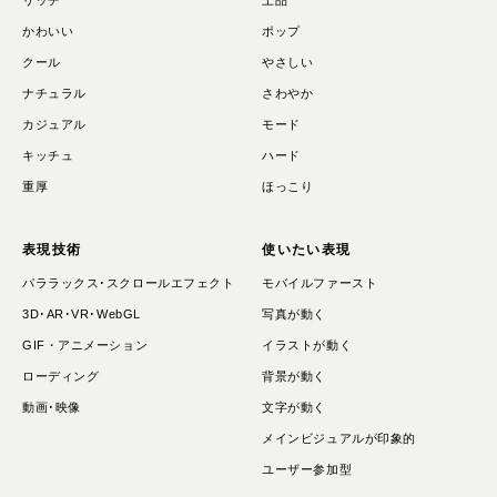
リッチ
上品
かわいい
ポップ
クール
やさしい
ナチュラル
さわやか
カジュアル
モード
キッチュ
ハード
重厚
ほっこり
表現技術
使いたい表現
パララックス･スクロールエフェクト
モバイルファースト
3D･AR･VR･WebGL
写真が動く
GIF・アニメーション
イラストが動く
ローディング
背景が動く
動画･映像
文字が動く
メインビジュアルが印象的
ユーザー参加型