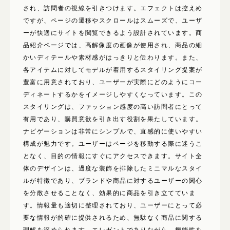
使いたい表現
され、訪問者の視線を引きつけます。エフェクトは控えめ
モバイルファースト
ですが、ページの遷移やスクロールはスムーズで、ユーザ
ーが快適にサイトを閲覧できるよう設計されています。商
写真が動く
品紹介ページでは、高解像度の画像が使用され、商品の細
イラストが動く
かいディテールや素材感がはっきりと伝わります。また、
背景が動く
各アイテムに対してモデルが着用するスタイリング提案が
文字が動く
豊富に用意されており、ユーザーが実際にどのようにコー
ディネートするかをイメージしやすくなっています。この
メインビジュアルが印象的
スタイリングは、ファッション感度の高い訪問者にとって
ユーザー参加型
有用であり、購買意欲を引き出す役割を果たしています。
ナビゲーションは非常にシンプルで、直感的に使いやすい
構成が魅力です。ユーザーはページを移動する際に迷うこ
となく、目的の情報にすぐにアクセスできます。サイト全
体のデザインは、過度な装飾を排除したミニマルなスタイ
ルが特徴であり、ブランドや商品に対するユーザーの関心
を分散させることなく、効果的に商品を引き立てていま
す。情報量も適切に整理されており、ユーザーにとって必
要な情報が的確に提供されるため、無駄なく商品に関する
理解を深められます。エレガントでありながら、機能性を