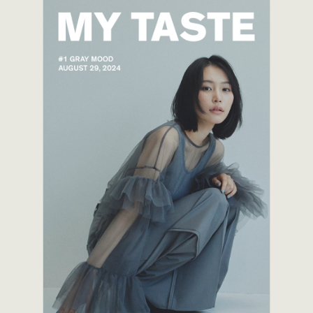
スナップ
ライン・ブランド紹介
人物
物
占い・診断
雰囲気
シンプル
ゴージャス
リッチ
上品
かわいい
ポップ
クール
やさしい
ナチュラル