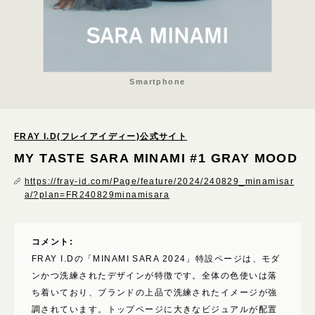
さわやか
カジュアル
モード
キッチュ
Smartphone
ハード
重厚
FRAY I.D(フレイアイディー)公式サイト
ほっこり
MY TASTE SARA MINAMI #1 GRAY MOOD
表現技術
https://fray-id.com/Page/feature/2024/240829_minamisar
a/?plan=FR240829minamisara
パララックス･スクロールエフェクト
3D･AR･VR･WebGL
GIF・アニメーション
コメント:
FRAY I.Dの「MINAMI SARA 2024」特設ページは、モダ
ローディング
ンかつ洗練されたデザインが特徴です。全体の色使いは落
動画･映像
ち着いており、ブランドの上品で洗練されたイメージが強
調されています。トップページに大きなビジュアルが配置