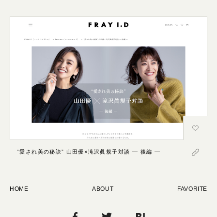
“愛され美の秘訣” 山田優×滝沢眞規子対談 ― 後編 ―
HOME
ABOUT
FAVORITE