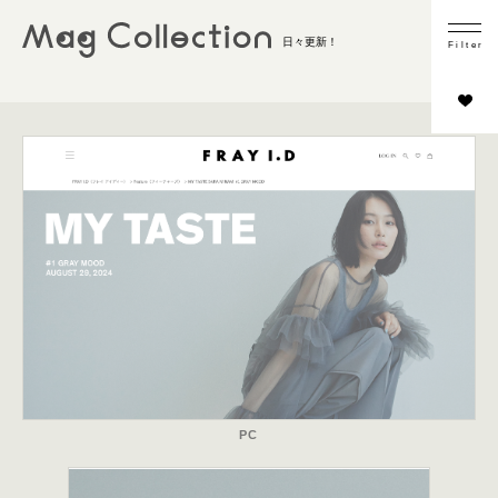
業種
日々更新！
F
i
l
t
e
r
ファッション
ウォッチ＆ジュエリー
ビューティー・コスメ
ライフスタイル
その他
コンテンツの内容
商品フォーカス
インタビュー／取材
スタイリング
シーン切り
HOWTO
PC
LOOKBOOK／カタログ