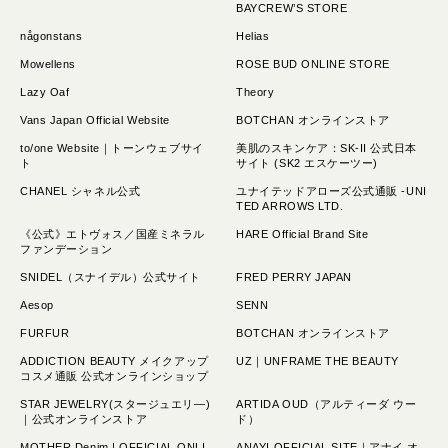
BAYCREW’S STORE
någonstans
Helias
Mowellens
ROSE BUD ONLINE STORE
Lazy Oaf
Theory
Vans Japan Official Website
BOTCHAN オンラインストア
to/one Website｜トーンウェブサイ
美肌のスキンケア：SK-II 公式日本
ト
サイト (SK2 エスケーツー)
CHANEL シャネル公式
ユナイテッドアローズ公式通販 -UNI
TED ARROWS LTD.
《公式》エトヴォス／国産ミネラル
HARE Official Brand Site
ファンデーション
SNIDEL（スナイデル）公式サイト
FRED PERRY JAPAN
Aesop
SENN
FURFUR
BOTCHAN オンラインストア
ADDICTION BEAUTY メイクアップ
UZ｜UNFRAME THE BEAUTY
コスメ通販 公式オンラインショップ
STAR JEWELRY(スタージュエリ―)
ARTIDA OUD（アルティーダ ウー
｜公式オンラインストア
ド）
MOTHER Denim | OFFICIAL ONLI
ANAYI OFFICIAL SITE｜アナイ オ