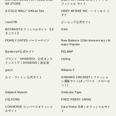
NE STORE
フィシャル サイト
A-COLD-WALL* Official Site
ISSEY MIYAKE INC. — イッセイ ミ
ヤケ
room705
ビショップ公式サイト
BOTANISTオフィシャルサイト 【ボ
Glob
タニスト】
PEARLY GATES パーリーゲイツ
New Balance 115th Anniversary | Al
ways Popular
Burberry®公式サイト
PELAMP
ブランド「SHISEIDO」公式オンラ
styling
インストア | SHISEIDO | 資生堂
gucci
Mélanie F
ルイ・ヴィトン 公式サイト
ONWARD CROSSET | ファッショ
ン通販サイト[オンワード・クローゼ
ット]
Déplacé Maison
Onitsuka Tiger
CELFORD
FRED PERRY JAPAN
CONVERSE コンバースオフィシャ
Zara Home 日本 | オフィシャルサイ
ルサイト
ト